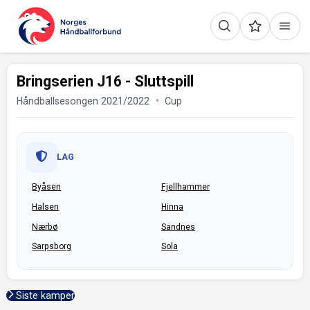
Bringserien J16 - Sluttspill
Håndballsesongen 2021/2022
Cup
LAG
Byåsen
Fjellhammer
Halsen
Hinna
Nærbø
Sandnes
Sarpsborg
Sola
Siste kamper