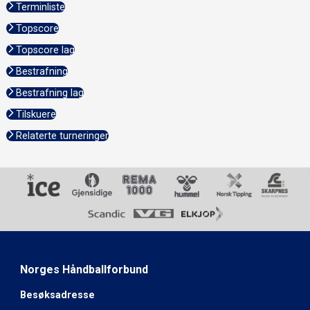
Terminliste
Topscore
Topscore lag
Bestrafning
Bestrafning lag
Tilskuere
Relaterte turneringer
Norges Håndballforbund
Besøksadresse