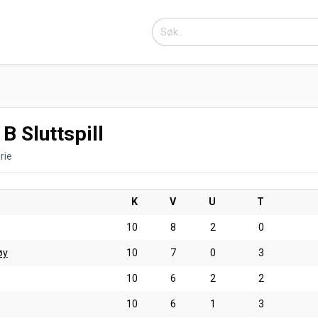
 B Sluttspill
rie
K
V
U
T
10
8
2
0
øy
10
7
0
3
10
6
2
2
10
6
1
3