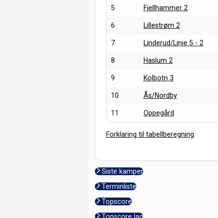
5
Fjellhammer 2
6
Lillestrøm 2
7
Linderud/Linje 5 - 2
8
Haslum 2
9
Kolbotn 3
10
Ås/Nordby
11
Oppegård
Forklaring til tabellberegning
Siste kamper
Terminliste
Topscore
Topscore lag