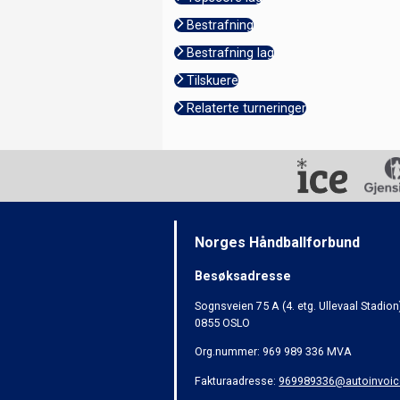
Bestrafning
Bestrafning lag
Tilskuere
Relaterte turneringer
Norges Håndballforbund
Besøksadresse
Sognsveien 75 A (4. etg. Ullevaal Stadion
0855 OSLO
Org.nummer: 969 989 336 MVA
Fakturaadresse:
969989336@autoinvoic