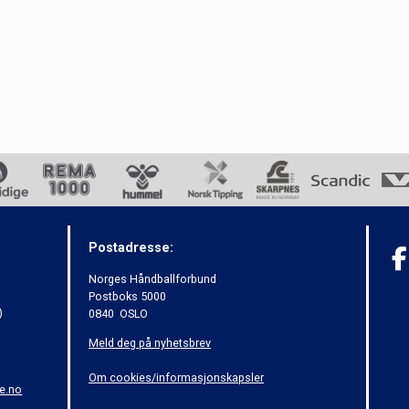
Postadresse:
Norges Håndballforbund
Postboks 5000
)
0840 OSLO
Meld deg på nyhetsbrev
Om cookies/informasjonskapsler
e.no