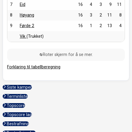
7
Eid
16
4
3
9
11
8
Høyang
16
3
2
11
8
9
Førde 2
16
1
2
13
4
Vik
(Trukket)
Roter skjerm for å se mer.
🔄
Forklaring til tabellberegning
Siste kamper
Terminliste
Topscore
Topscore lag
Bestrafning