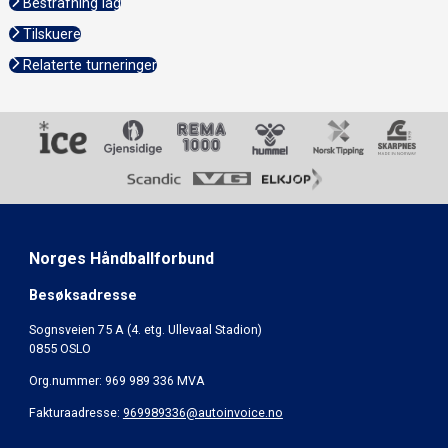
Bestrafning lag
Tilskuere
Relaterte turneringer
Norges Håndballforbund
Besøksadresse
Sognsveien 75 A (4. etg. Ullevaal Stadion)
0855 OSLO
Org.nummer: 969 989 336 MVA
Fakturaadresse:
969989336@autoinvoice.no