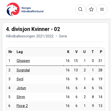
4. divisjon Kvinner - 02
Håndballsesongen 2021/2022
Serie
Nr
Lag
K
V
U
T
P
1
Gloppen
16
15
1
0
31
2
Sogndal
16
13
2
1
28
3
Syril
16
9
1
6
19
4
Jotun
16
6
4
6
16
5
Stryn
16
6
2
8
14
6
Florø 2
16
6
1
9
13