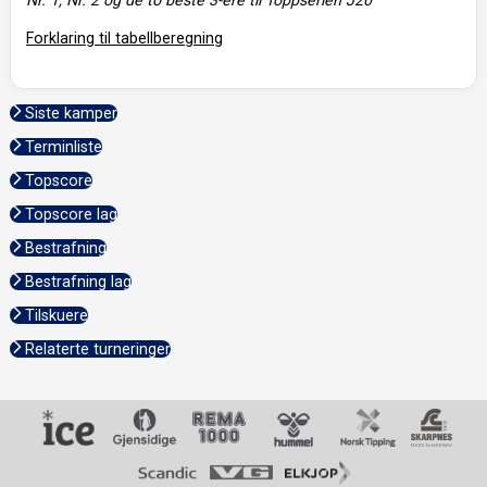
Forklaring til tabellberegning
Siste kamper
Terminliste
Topscore
Topscore lag
Bestrafning
Bestrafning lag
Tilskuere
Relaterte turneringer