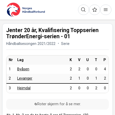
Jenter 20 år, Kvalifisering Toppserien
TrønderEnergi-serien - 01
Håndballsesongen 2021/2022
Serie
Nr
Lag
K
V
U
T
P
1
Byåsen
2
2
0
0
4
2
Levanger
2
1
0
1
2
3
Heimdal
2
0
0
2
0
Roter skjerm for å se mer.
🔄
Nr. 1, Nr. 2 og de to beste 3-ere til Toppserien J20