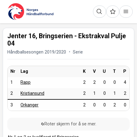
Jenter 16, Bringserien - Ekstrakval Pulje
04
Håndballsesongen 2019/2020
Serie
Nr
Lag
K
V
U
T
P
1
Rapp
2
2
0
0
4
2
Kristiansund
2
1
0
1
2
3
Orkanger
2
0
0
2
0
Roter skjerm for å se mer.
🔄
Nr 1 og 2 er kvalifisert til Bringserien