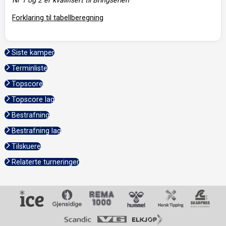
Forklaring til tabellberegning
Siste kamper
Terminliste
Topscore
Topscore lag
Bestrafning
Bestrafning lag
Tilskuere
Relaterte turneringer