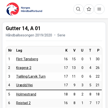
Gutter 14, A 01
Håndballsesongen 2019/2020
Serie
Nr
Lag
K
V
U
T
P
1
Flint Tønsberg
16
15
0
1
30
2
Kragerø 2
17
13
0
4
26
3
Tjølling/Larvik Turn
17
11
0
6
22
4
Urædd/Hei
17
9
3
5
21
5
Holmestrand
18
8
2
8
18
6
Reistad 2
16
8
1
7
17