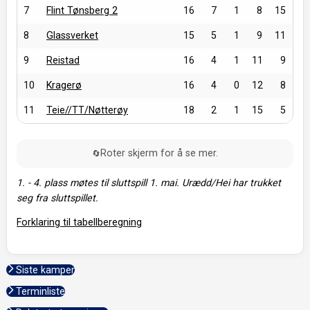
7
Flint Tønsberg 2
16
7
1
8
15
8
Glassverket
15
5
1
9
11
9
Reistad
16
4
1
11
9
10
Kragerø
16
4
0
12
8
11
Teie//TT/Nøtterøy
18
2
1
15
5
Roter skjerm for å se mer.
🔄
1. - 4. plass møtes til sluttspill 1. mai. Urædd/Hei har trukket
seg fra sluttspillet.
Forklaring til tabellberegning
Siste kamper
Terminliste