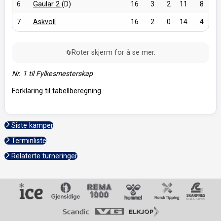
6
Gaular 2
(D)
16
3
2
11
8
7
Askvoll
16
2
0
14
4
Roter skjerm for å se mer.
🔄
Nr. 1 til Fylkesmesterskap
Forklaring til tabellberegning
Siste kamper
Terminliste
Relaterte turneringer