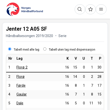
Jenter 12 A05 SF
Håndballsesongen 2019/2020
Serie
Tabell med alle lag
Tabell uten lag med dispensasjon
Nr
Lag
K
V
U
T
P
1
Florø 2
16
15
0
1
30
2
Florø
16
14
0
2
28
3
Førde
16
8
1
7
17
4
Gaular
16
7
1
8
15
5
Dale
16
5
0
11
10