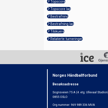
Topscore
Topscore lag
Bestrafning
Bestrafning lag
Tilskuere
Relaterte turneringer
Norges Håndballforbund
Besøksadresse
Sognsveien 75 A (4. etg. Ullevaal Stadion
0855 OSLO
Org.nummer: 969 989 336 MVA