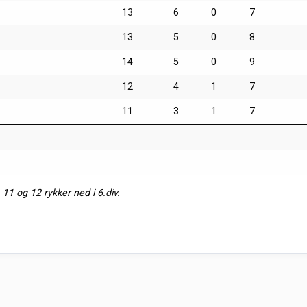
13
6
0
7
13
5
0
8
14
5
0
9
12
4
1
7
11
3
1
7
, 11 og 12 rykker ned i 6.div.