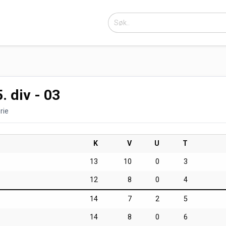
. div - 03
rie
K
V
U
T
13
10
0
3
12
8
0
4
14
7
2
5
14
8
0
6