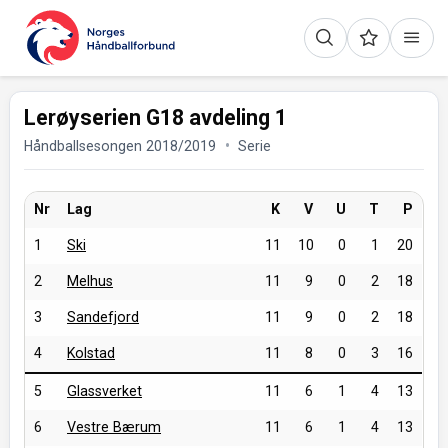
Lerøyserien G18 avdeling 1
Håndballsesongen 2018/2019
Serie
Nr
Lag
K
V
U
T
P
1
Ski
11
10
0
1
20
2
Melhus
11
9
0
2
18
3
Sandefjord
11
9
0
2
18
4
Kolstad
11
8
0
3
16
5
Glassverket
11
6
1
4
13
6
Vestre Bærum
11
6
1
4
13