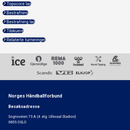
Topscore lag
Bestrafning
Bestrafning lag
Tilskuere
Relaterte turneringer
Norges Håndballforbund
Besøksadresse
Sognsveien 75 A (4. etg. Ullevaal Stadion)
0855 OSLO