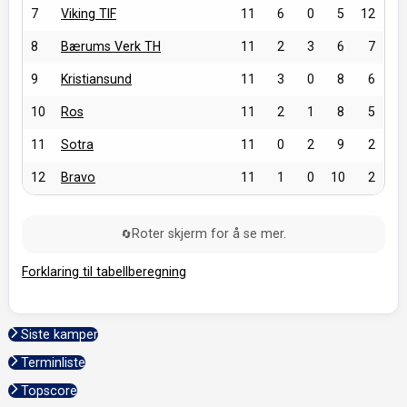
7
Viking TIF
11
6
0
5
12
8
Bærums Verk TH
11
2
3
6
7
9
Kristiansund
11
3
0
8
6
10
Ros
11
2
1
8
5
11
Sotra
11
0
2
9
2
12
Bravo
11
1
0
10
2
Roter skjerm for å se mer.
🔄
Forklaring til tabellberegning
Siste kamper
Terminliste
Topscore