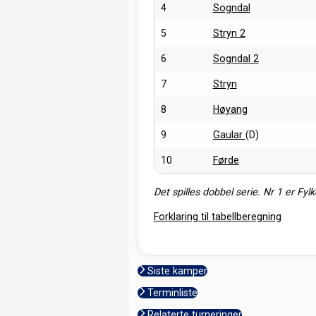
4
Sogndal
5
Stryn 2
6
Sogndal 2
7
Stryn
8
Høyang
9
Gaular
(D)
10
Førde
Det spilles dobbel serie. Nr 1 er Fyl
Forklaring til tabellberegning
Siste kamper
Terminliste
Relaterte turneringer