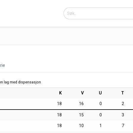
rie
ten lag med dispensasjon
K
V
U
T
18
16
0
2
18
15
0
3
18
10
1
7