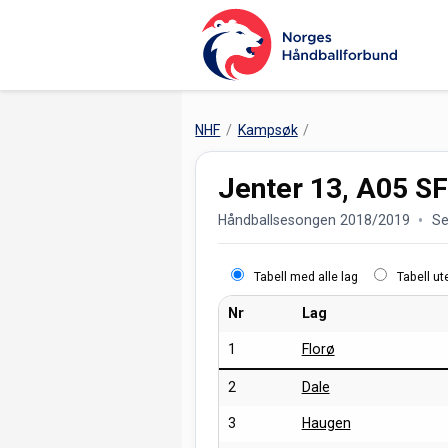
NHF
Kampsøk
Jenter 13, A05 SF
Håndballsesongen 2018/2019
Se
Tabell med alle lag
Tabell u
Nr
Lag
1
Florø
2
Dale
3
Haugen