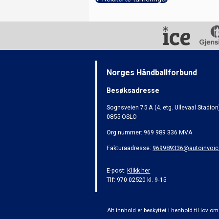
Norges Håndballforbund
Besøksadresse
Sognsveien 75 A (4. etg. Ullevaal Stadion
0855 OSLO
Org.nummer: 969 989 336 MVA
Fakturaadresse:
969989336@autoinvoic
E-post:
Klikk her
Tlf: 970 02520 kl. 9-15
Alt innhold er beskyttet i henhold til lov