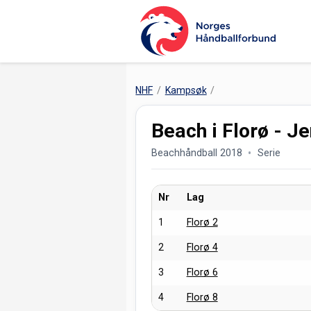
NHF
Kampsøk
Beach i Florø - Je
Beachhåndball 2018
Serie
Nr
Lag
1
Florø 2
2
Florø 4
3
Florø 6
4
Florø 8