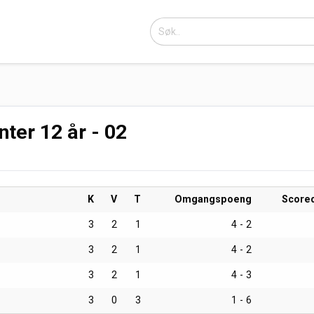
nter 12 år - 02
K
V
T
Omgangspoeng
Score
3
2
1
4 - 2
3
2
1
4 - 2
3
2
1
4 - 3
3
0
3
1 - 6