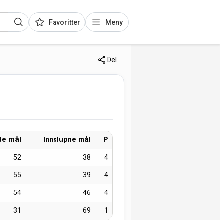
Favoritter
Meny
Del
de mål
Innslupne mål
P
52
38
4
55
39
4
54
46
4
31
69
1