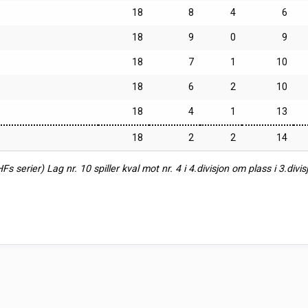
18
8
4
6
18
9
0
9
18
7
1
10
18
6
2
10
18
4
1
13
18
2
2
14
HFs serier) Lag nr. 10 spiller kval mot nr. 4 i 4.divisjon om plass i 3.divi