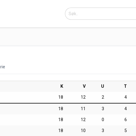
rie
K
V
U
T
18
12
2
4
18
11
3
4
18
12
0
6
18
10
3
5