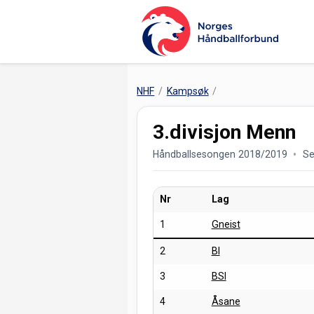
NHF
Kampsøk
3.divisjon Menn
Håndballsesongen 2018/2019
Se
Nr
Lag
1
Gneist
2
BI
3
BSI
4
Åsane