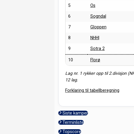
5
Os
6
Sogndal
7
Gloppen
8
NHHI
9
Sotra 2
10
Florø
Lag nr. 1 rykker opp til 2.divisjon (N
12 lag.
Forklaring til tabellberegning
Siste kamper
Terminliste
Topscore