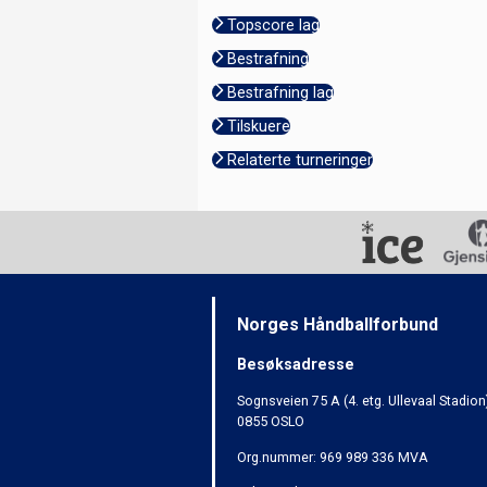
Topscore lag
Bestrafning
Bestrafning lag
Tilskuere
Relaterte turneringer
Norges Håndballforbund
Besøksadresse
Sognsveien 75 A (4. etg. Ullevaal Stadion
0855 OSLO
Org.nummer: 969 989 336 MVA