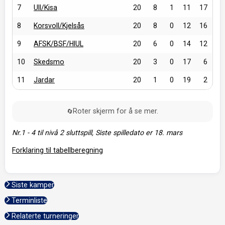
7
Ull/Kisa
20
8
1
11
17
8
Korsvoll/Kjelsås
20
8
0
12
16
9
AFSK/BSF/HIUL
20
6
0
14
12
10
Skedsmo
20
3
0
17
6
11
Jardar
20
1
0
19
2
Roter skjerm for å se mer.
🔄
Nr.1 - 4 til nivå 2 sluttspill, Siste spilledato er 18. mars
Forklaring til tabellberegning
Siste kamper
Terminliste
Relaterte turneringer