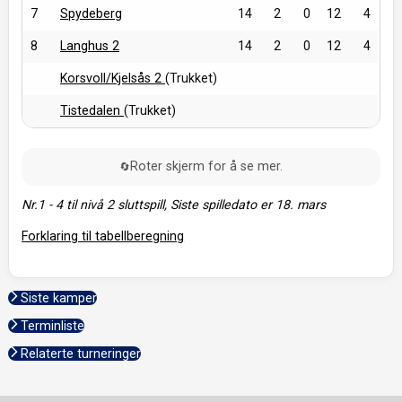
7
Spydeberg
14
2
0
12
4
8
Langhus 2
14
2
0
12
4
Korsvoll/Kjelsås 2
(Trukket)
Tistedalen
(Trukket)
Roter skjerm for å se mer.
🔄
Nr.1 - 4 til nivå 2 sluttspill, Siste spilledato er 18. mars
Forklaring til tabellberegning
Siste kamper
Terminliste
Relaterte turneringer