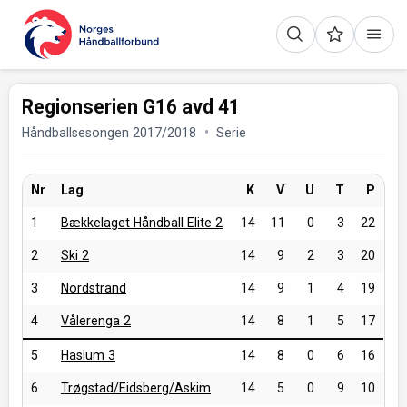
Regionserien G16 avd 41
Håndballsesongen 2017/2018
Serie
Nr
Lag
K
V
U
T
P
1
Bækkelaget Håndball Elite 2
14
11
0
3
22
2
Ski 2
14
9
2
3
20
3
Nordstrand
14
9
1
4
19
4
Vålerenga 2
14
8
1
5
17
5
Haslum 3
14
8
0
6
16
6
Trøgstad/Eidsberg/Askim
14
5
0
9
10