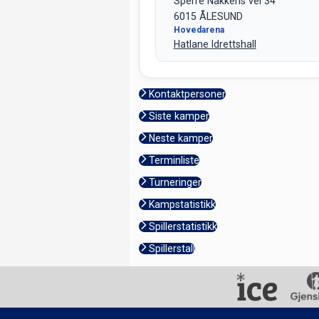
Sperre Nakkens vei 34
6015 ÅLESUND
Hovedarena
Hatlane Idrettshall
Kontaktpersoner
Siste kamper
Neste kamper
Terminliste
Turneringer
Kampstatistikk
Spillerstatistikk
Spillerstall