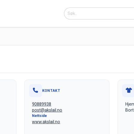
KONTAKT
90889938
Hjem
post@akslail.no
Bort
Nettside
www.akslail.no