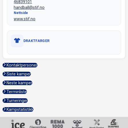
46839101
handball@stif.no
Nettside
www.stif.no
DRAKTFARGER
Kontaktpersoner
Siste kamper
Neste kamper
Terminliste
Turneringer
Kampstatistikk