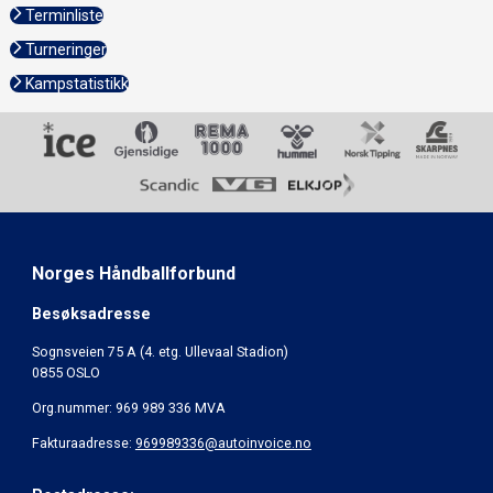
Terminliste
Turneringer
Kampstatistikk
Norges Håndballforbund
Besøksadresse
Sognsveien 75 A (4. etg. Ullevaal Stadion)
0855 OSLO
Org.nummer: 969 989 336 MVA
Fakturaadresse:
969989336@autoinvoice.no