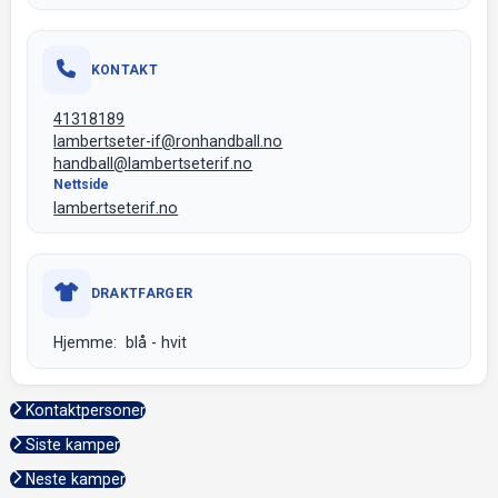
KONTAKT
41318189
lambertseter-if@ronhandball.no
handball@lambertseterif.no
Nettside
lambertseterif.no
DRAKTFARGER
Hjemme: blå - hvit
Kontaktpersoner
Siste kamper
Neste kamper