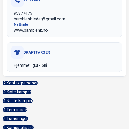
KONTAKT
95877475
bamblehk.leder@gmail.com
Nettside
www.bamblehk.no
DRAKTFARGER
Hjemme: gul - blå
Kontaktpersoner
Siste kamper
Neste kamper
Terminliste
Turneringer
Kampstatistikk