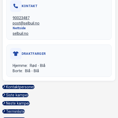
KONTAKT
90023487
post@selbuil.no
Nettside
selbuil.no
DRAKTFARGER
Hjemme: Rød - Blå
Borte: Blå - Blå
Kontaktpersoner
Siste kamper
Neste kamper
Terminliste