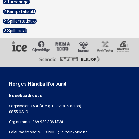
Turneringer
Kampstatistikk
Spillerstatistikk
Spillerstall
Norges Håndballforbund
Besøksadresse
Sognsveien 75 A (4. etg. Ullevaal Stadion)
0855 OSLO
Org.nummer: 969 989 336 MVA
Fakturaadresse:
969989336@autoinvoice.no