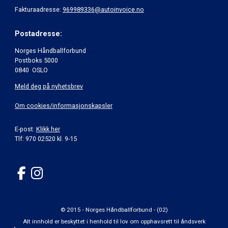
Fakturaadresse:
969989336@autoinvoice.no
Postadresse:
Norges Håndballforbund
Postboks 5000
0840 OSLO
Meld deg på nyhetsbrev
Om cookies/informasjonskapsler
E-post:
Klikk her
Tlf: 970 02520 kl. 9-15
© 2015 - Norges Håndballforbund - (02)
Alt innhold er beskyttet i henhold til lov om opphavsrett til åndsverk