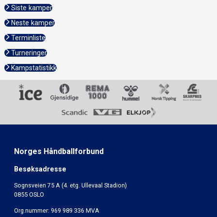
Siste kamper
Neste kamper
Terminliste
Turneringer
Kampstatistikk
Norges Håndballforbund
Besøksadresse
Sognsveien 75 A (4. etg. Ullevaal Stadion)
0855 OSLO
Org.nummer: 969 989 336 MVA