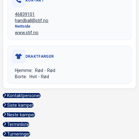
KONTAKT
46839101
handball@stif.no
Nettside
www.stif.no
DRAKTFARGER
Hjemme: Rød - Rød
Borte: Hvit - Rød
Kontaktpersoner
Siste kamper
Neste kamper
Terminliste
Turneringer