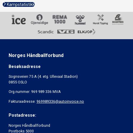
Kampstatistikk
Norges Håndballforbund
Besøksadresse
Sognsveien 75 A (4. etg. Ullevaal Stadion)
0855 OSLO
Org.nummer: 969 989 336 MVA
Fakturaadresse:
969989336@autoinvoice.no
Postadresse:
Norges Håndballforbund
Postboks 5000