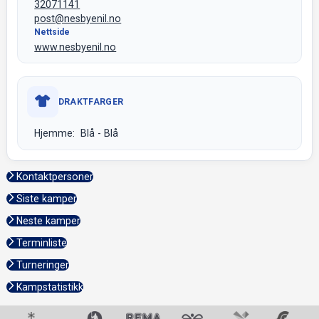
32071141
post@nesbyenil.no
Nettside
www.nesbyenil.no
DRAKTFARGER
Hjemme: Blå - Blå
Kontaktpersoner
Siste kamper
Neste kamper
Terminliste
Turneringer
Kampstatistikk