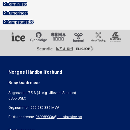
Terminliste
Turneringer
Kampstatistikk
Norges Håndballforbund
Besøksadresse
Sognsveien 75 A (4. etg. Ullevaal Stadion)
0855 OSLO
Org.nummer: 969 989 336 MVA
Fakturaadresse:
969989336@autoinvoice.no