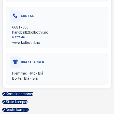
KONTAKT
66817300
handball@kolbotnil.no
Nettside
www.kolbotnil.no
DRAKTFARGER
Hjemme: Hvit - Blå
Borte: Blå - Blå
Kontaktpersoner
Siste kamper
Neste kamper