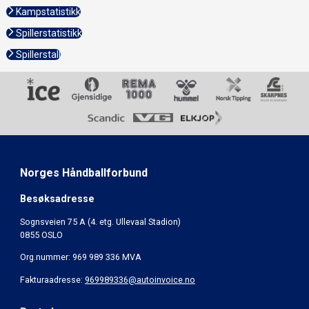
Kampstatistikk
Spillerstatistikk
Spillerstall
Norges Håndballforbund
Besøksadresse
Sognsveien 75 A (4. etg. Ullevaal Stadion)
0855 OSLO
Org.nummer: 969 989 336 MVA
Fakturaadresse:
969989336@autoinvoice.no