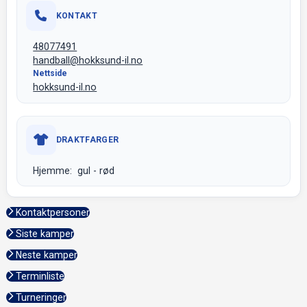
KONTAKT
48077491
handball@hokksund-il.no
Nettside
hokksund-il.no
DRAKTFARGER
Hjemme: gul - rød
Kontaktpersoner
Siste kamper
Neste kamper
Terminliste
Turneringer