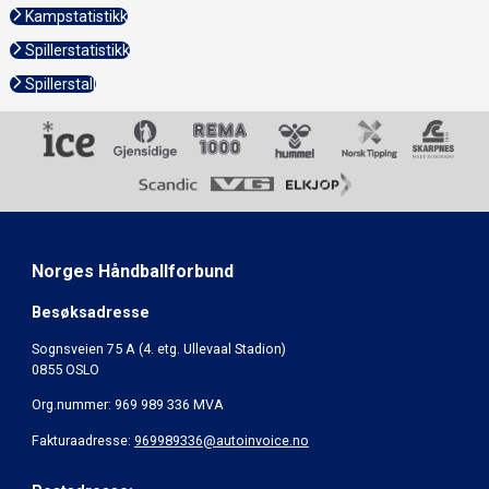
Kampstatistikk
Spillerstatistikk
Spillerstall
Norges Håndballforbund
Besøksadresse
Sognsveien 75 A (4. etg. Ullevaal Stadion)
0855 OSLO
Org.nummer: 969 989 336 MVA
Fakturaadresse:
969989336@autoinvoice.no