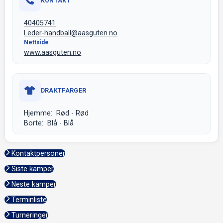
KONTAKT
40405741
Leder-handball@aasguten.no
Nettside
www.aasguten.no
DRAKTFARGER
Hjemme: Rød - Rød
Borte: Blå - Blå
Kontaktpersoner
Siste kamper
Neste kamper
Terminliste
Turneringer