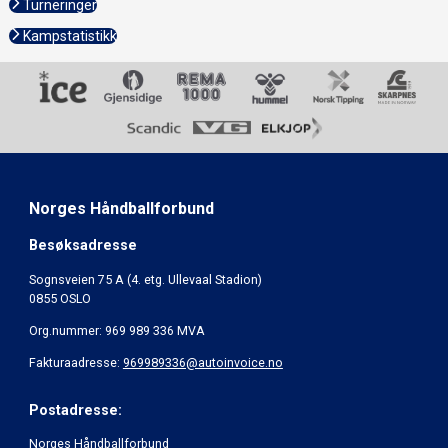
Turneringer
Kampstatistikk
Norges Håndballforbund
Besøksadresse
Sognsveien 75 A (4. etg. Ullevaal Stadion)
0855 OSLO
Org.nummer: 969 989 336 MVA
Fakturaadresse:
969989336@autoinvoice.no
Postadresse:
Norges Håndballforbund