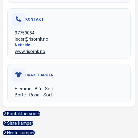
KONTAKT
97759054
leder@risorhk.no
Nettside
www.risorhk.no
DRAKTFARGER
Hjemme: Blå - Sort
Borte: Rosa - Sort
Kontaktpersoner
Siste kamper
Neste kamper