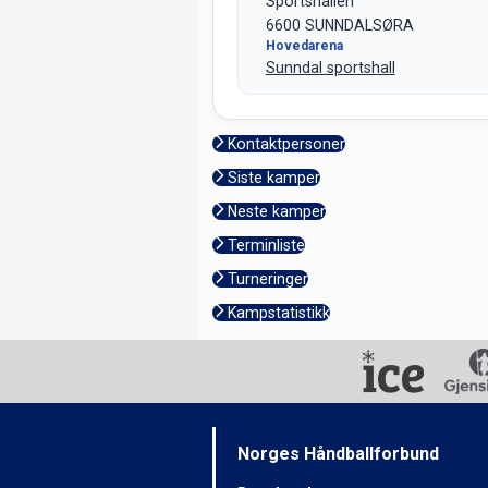
Sportshallen
6600 SUNNDALSØRA
Hovedarena
Sunndal sportshall
Kontaktpersoner
Siste kamper
Neste kamper
Terminliste
Turneringer
Kampstatistikk
Norges Håndballforbund