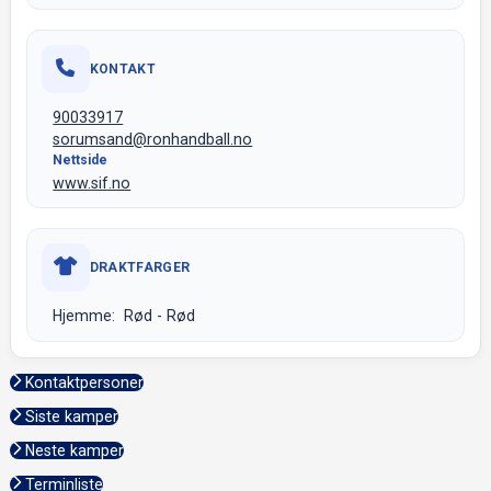
KONTAKT
90033917
sorumsand@ronhandball.no
Nettside
www.sif.no
DRAKTFARGER
Hjemme: Rød - Rød
Kontaktpersoner
Siste kamper
Neste kamper
Terminliste