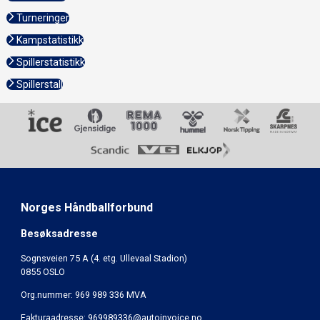
Turneringer
Kampstatistikk
Spillerstatistikk
Spillerstall
Norges Håndballforbund
Besøksadresse
Sognsveien 75 A (4. etg. Ullevaal Stadion)
0855 OSLO
Org.nummer: 969 989 336 MVA
Fakturaadresse:
969989336@autoinvoice.no