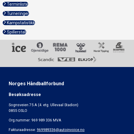
Terminliste
Turneringer
Kampstatistikk
Spillerstall
Norges Håndballforbund
Besøksadresse
Sognsveien 75 A (4. etg. Ullevaal Stadion)
0855 OSLO
Org.nummer: 969 989 336 MVA
Fakturaadresse:
969989336@autoinvoice.no