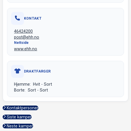
KONTAKT
46424200
post@ehh.no
Nettside
www.ehh.no
DRAKTFARGER
Hjemme: Hvit - Sort
Borte: Sort - Sort
Kontaktpersoner
Siste kamper
Neste kamper