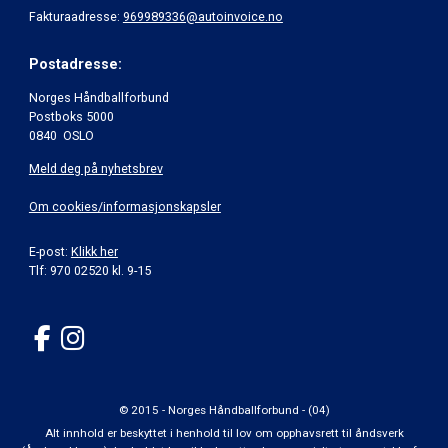
Fakturaadresse:
969989336@autoinvoice.no
Postadresse:
Norges Håndballforbund
Postboks 5000
0840 OSLO
Meld deg på nyhetsbrev
Om cookies/informasjonskapsler
E-post:
Klikk her
Tlf: 970 02520 kl. 9-15
© 2015 - Norges Håndballforbund - (04)
Alt innhold er beskyttet i henhold til lov om opphavsrett til åndsverk