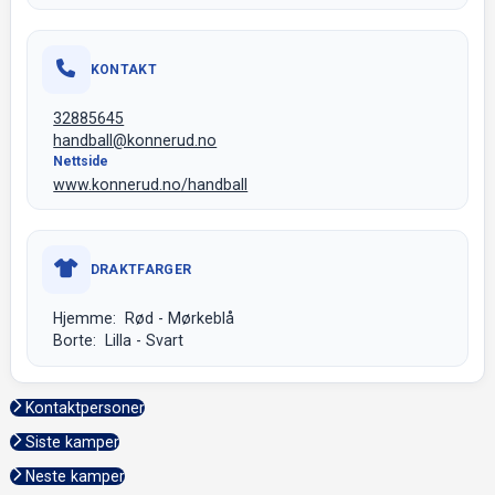
KONTAKT
32885645
handball@konnerud.no
Nettside
www.konnerud.no/handball
DRAKTFARGER
Hjemme: Rød - Mørkeblå
Borte: Lilla - Svart
Kontaktpersoner
Siste kamper
Neste kamper