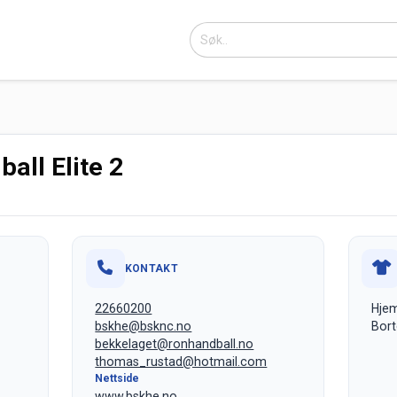
all Elite 2
KONTAKT
22660200
Hjem
bskhe@bsknc.no
Bort
bekkelaget@ronhandball.no
thomas_rustad@hotmail.com
Nettside
www.bskhe.no