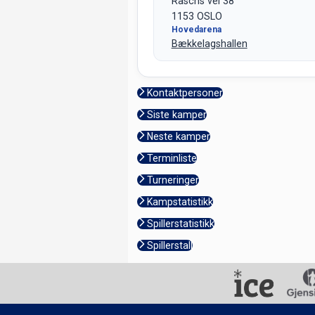
Raschs vei 38
1153 OSLO
Hovedarena
Bækkelagshallen
Kontaktpersoner
Siste kamper
Neste kamper
Terminliste
Turneringer
Kampstatistikk
Spillerstatistikk
Spillerstall