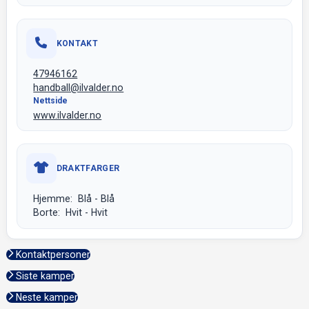
KONTAKT
47946162
handball@ilvalder.no
Nettside
www.ilvalder.no
DRAKTFARGER
Hjemme: Blå - Blå
Borte: Hvit - Hvit
Kontaktpersoner
Siste kamper
Neste kamper