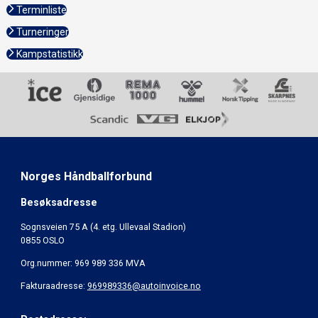
Terminliste
Turneringer
Kampstatistikk
Norges Håndballforbund
Besøksadresse
Sognsveien 75 A (4. etg. Ullevaal Stadion)
0855 OSLO
Org.nummer: 969 989 336 MVA
Fakturaadresse:
969989336@autoinvoice.no