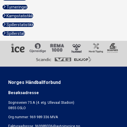
Turneringer
Kampstatistikk
Spillerstatistikk
Spillerstall
Norges Håndballforbund
Besøksadresse
Sognsveien 75 A (4. etg. Ullevaal Stadion)
0855 OSLO
Org.nummer: 969 989 336 MVA
Fakturaadresse:
969989336@autoinvoice.no