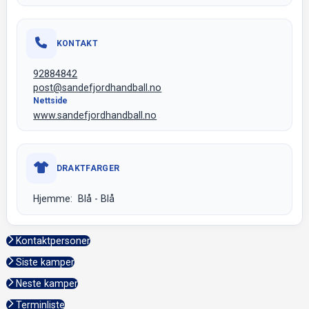
KONTAKT
92884842
post@sandefjordhandball.no
Nettside
www.sandefjordhandball.no
DRAKTFARGER
Hjemme: Blå - Blå
Kontaktpersoner
Siste kamper
Neste kamper
Terminliste