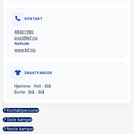
KONTAKT
48401980
post@kif.no
Nettside
www.kif.no
DRAKTFARGER
Hjemme: Hvit - Blå
Borte: Blå - Blå
Kontaktpersoner
Siste kamper
Neste kamper