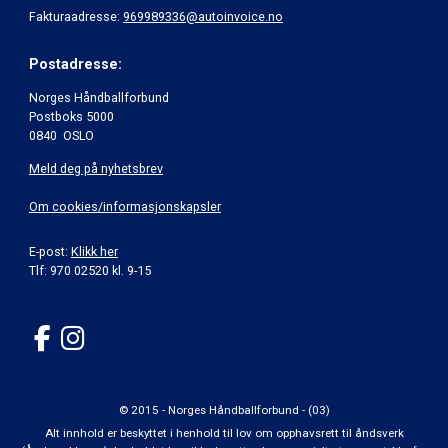
Fakturaadresse:
969989336@autoinvoice.no
Postadresse:
Norges Håndballforbund
Postboks 5000
0840 OSLO
Meld deg på nyhetsbrev
Om cookies/informasjonskapsler
E-post:
Klikk her
Tlf: 970 02520 kl. 9-15
© 2015 - Norges Håndballforbund - (03)
Alt innhold er beskyttet i henhold til lov om opphavsrett til åndsverk