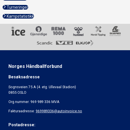
Turneringer
Kampstatistikk
Norges Håndballforbund
Besøksadresse
Sognsveien 75 A (4. etg. Ullevaal Stadion)
0855 OSLO
Org.nummer: 969 989 336 MVA
Fakturaadresse:
969989336@autoinvoice.no
Postadresse: