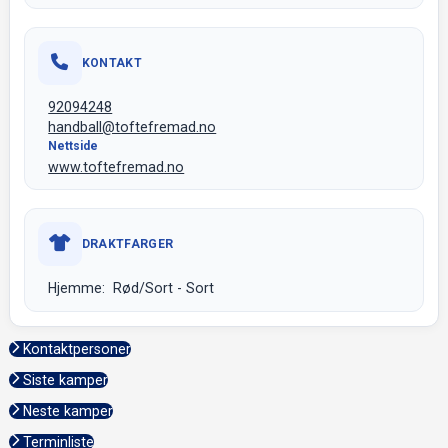
KONTAKT
92094248
handball@toftefremad.no
Nettside
www.toftefremad.no
DRAKTFARGER
Hjemme: Rød/Sort - Sort
Kontaktpersoner
Siste kamper
Neste kamper
Terminliste