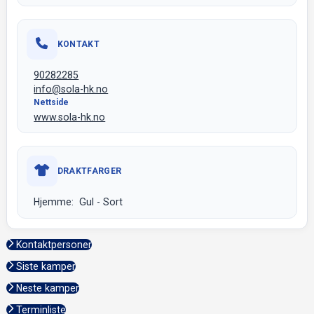
KONTAKT
90282285
info@sola-hk.no
Nettside
www.sola-hk.no
DRAKTFARGER
Hjemme: Gul - Sort
Kontaktpersoner
Siste kamper
Neste kamper
Terminliste