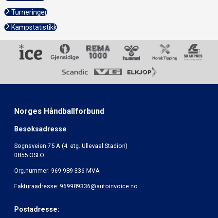
Turneringer
Kampstatistikk
Norges Håndballforbund
Besøksadresse
Sognsveien 75 A (4. etg. Ullevaal Stadion)
0855 OSLO
Org.nummer: 969 989 336 MVA
Fakturaadresse:
969989336@autoinvoice.no
Postadresse: