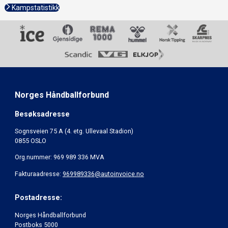
Kampstatistikk
Norges Håndballforbund
Besøksadresse
Sognsveien 75 A (4. etg. Ullevaal Stadion)
0855 OSLO
Org.nummer: 969 989 336 MVA
Fakturaadresse:
969989336@autoinvoice.no
Postadresse:
Norges Håndballforbund
Postboks 5000