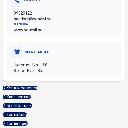
KONTAKT
99529122
handball@bonesil.no
Nettside
www.bonesil.no
DRAKTFARGER
Hjemme: Blå - Blå
Borte: Hvit - Blå
Kontaktpersoner
Siste kamper
Neste kamper
Terminliste
Turneringer