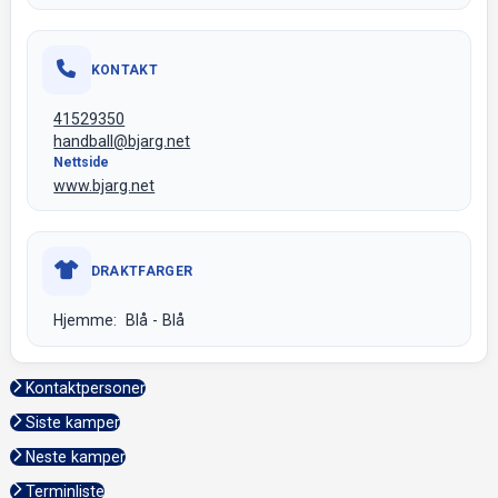
KONTAKT
41529350
handball@bjarg.net
Nettside
www.bjarg.net
DRAKTFARGER
Hjemme: Blå - Blå
Kontaktpersoner
Siste kamper
Neste kamper
Terminliste