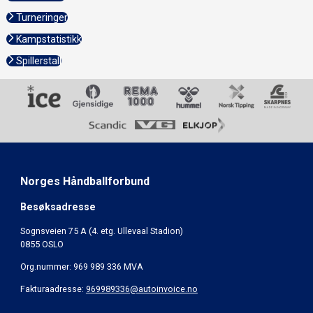
Turneringer
Kampstatistikk
Spillerstall
Norges Håndballforbund
Besøksadresse
Sognsveien 75 A (4. etg. Ullevaal Stadion)
0855 OSLO
Org.nummer: 969 989 336 MVA
Fakturaadresse:
969989336@autoinvoice.no