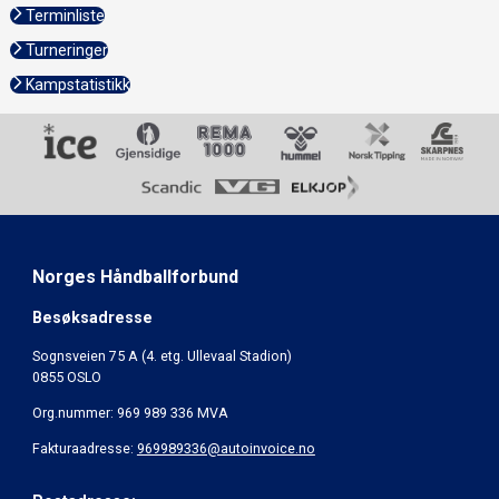
Terminliste
Turneringer
Kampstatistikk
Norges Håndballforbund
Besøksadresse
Sognsveien 75 A (4. etg. Ullevaal Stadion)
0855 OSLO
Org.nummer: 969 989 336 MVA
Fakturaadresse:
969989336@autoinvoice.no