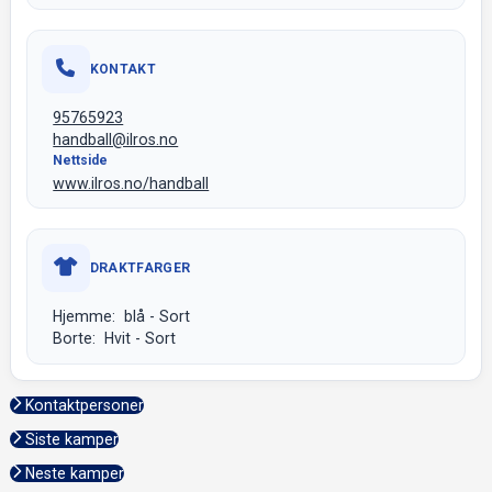
KONTAKT
95765923
handball@ilros.no
Nettside
www.ilros.no/handball
DRAKTFARGER
Hjemme: blå - Sort
Borte: Hvit - Sort
Kontaktpersoner
Siste kamper
Neste kamper