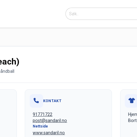
each)
åndball
KONTAKT
91771722
Hjem
post@sandaril.no
Bort
Nettside
www.sandaril.no