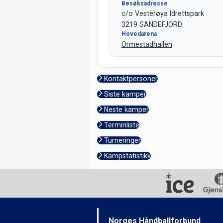
Besøksadresse
c/o Vesterøya Idrettspark
3219 SANDEFJORD
Hovedarena
Ormestadhallen
Kontaktpersoner
Siste kamper
Neste kamper
Terminliste
Turneringer
Kampstatistikk
Norges Håndballforbund