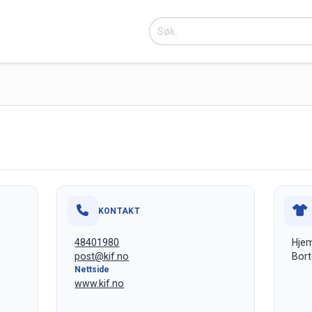
KONTAKT
48401980
Hjem
post@kif.no
Bort
Nettside
www.kif.no