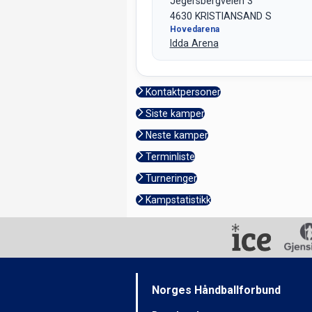
Jegersbergveien 3
4630 KRISTIANSAND S
Hovedarena
Idda Arena
Kontaktpersoner
Siste kamper
Neste kamper
Terminliste
Turneringer
Kampstatistikk
Norges Håndballforbund