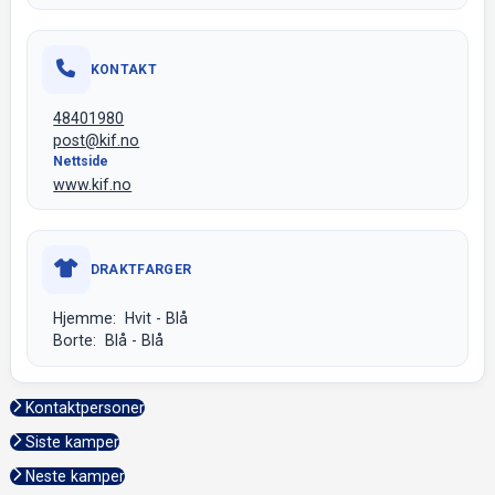
KONTAKT
48401980
post@kif.no
Nettside
www.kif.no
DRAKTFARGER
Hjemme: Hvit - Blå
Borte: Blå - Blå
Kontaktpersoner
Siste kamper
Neste kamper