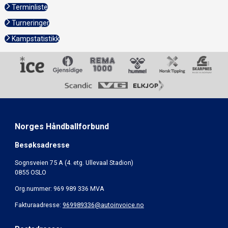
Terminliste
Turneringer
Kampstatistikk
Norges Håndballforbund
Besøksadresse
Sognsveien 75 A (4. etg. Ullevaal Stadion)
0855 OSLO
Org.nummer: 969 989 336 MVA
Fakturaadresse:
969989336@autoinvoice.no