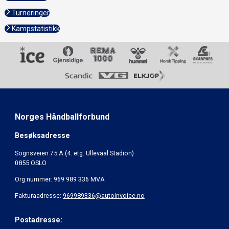
Turneringer
Kampstatistikk
Norges Håndballforbund
Besøksadresse
Sognsveien 75 A (4. etg. Ullevaal Stadion)
0855 OSLO
Org.nummer: 969 989 336 MVA
Fakturaadresse:
969989336@autoinvoice.no
Postadresse: