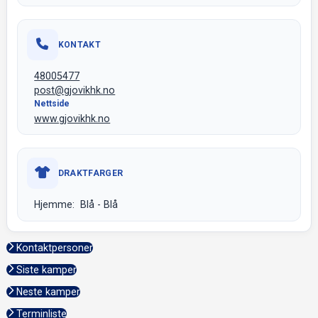
KONTAKT
48005477
post@gjovikhk.no
Nettside
www.gjovikhk.no
DRAKTFARGER
Hjemme: Blå - Blå
Kontaktpersoner
Siste kamper
Neste kamper
Terminliste