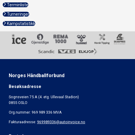
Terminliste
Turneringer
Kampstatistikk
Norges Håndballforbund
Besøksadresse
Sognsveien 75 A (4. etg. Ullevaal Stadion)
0855 OSLO
Org.nummer: 969 989 336 MVA
Fakturaadresse:
969989336@autoinvoice.no