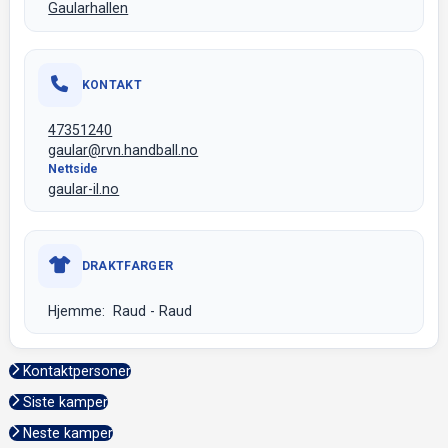
Gaularhallen
KONTAKT
47351240
gaular@rvn.handball.no
Nettside
gaular-il.no
DRAKTFARGER
Hjemme: Raud - Raud
Kontaktpersoner
Siste kamper
Neste kamper