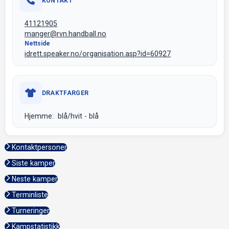
KONTAKT
41121905
manger@rvn.handball.no
Nettside
idrett.speaker.no/organisation.asp?id=60927
DRAKTFARGER
Hjemme: blå/hvit - blå
Kontaktpersoner
Siste kamper
Neste kamper
Terminliste
Turneringer
Kampstatistikk