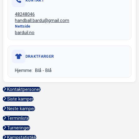
KONTAKT
48248046
handball.bardu@gmail.com
Nettside
barduil.no
DRAKTFARGER
Hjemme: Blå - Blå
Kontaktpersoner
Siste kamper
Neste kamper
Terminliste
Turneringer
Kampstatistikk