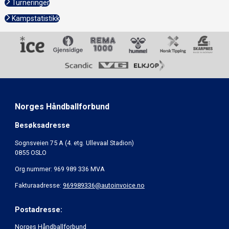
Turneringer
Kampstatistikk
Norges Håndballforbund
Besøksadresse
Sognsveien 75 A (4. etg. Ullevaal Stadion)
0855 OSLO
Org.nummer: 969 989 336 MVA
Fakturaadresse:
969989336@autoinvoice.no
Postadresse:
Norges Håndballforbund