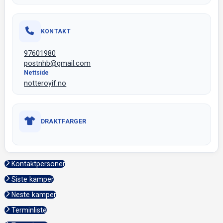
KONTAKT
97601980
postnhb@gmail.com
Nettside
notteroyif.no
DRAKTFARGER
Kontaktpersoner
Siste kamper
Neste kamper
Terminliste