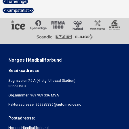
Turneringer
Kampstatistikk
Norges Håndballforbund
Besøksadresse
Sognsveien 75 A (4. etg. Ullevaal Stadion)
0855 OSLO
Org.nummer: 969 989 336 MVA
Fakturaadresse:
969989336@autoinvoice.no
Postadresse:
Norges Håndballforbund