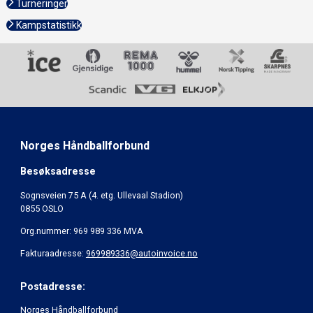
Turneringer
Kampstatistikk
Norges Håndballforbund
Besøksadresse
Sognsveien 75 A (4. etg. Ullevaal Stadion)
0855 OSLO
Org.nummer: 969 989 336 MVA
Fakturaadresse:
969989336@autoinvoice.no
Postadresse:
Norges Håndballforbund