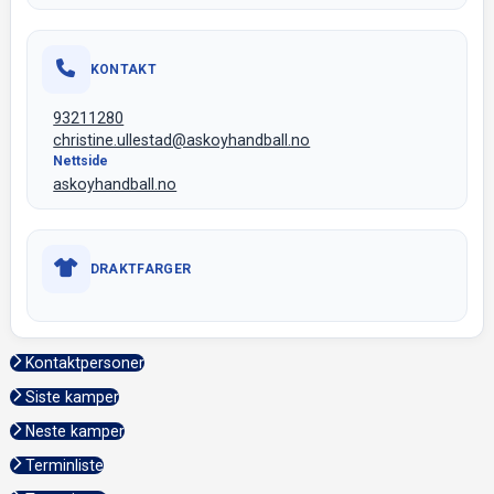
KONTAKT
93211280
christine.ullestad@askoyhandball.no
Nettside
askoyhandball.no
DRAKTFARGER
Kontaktpersoner
Siste kamper
Neste kamper
Terminliste